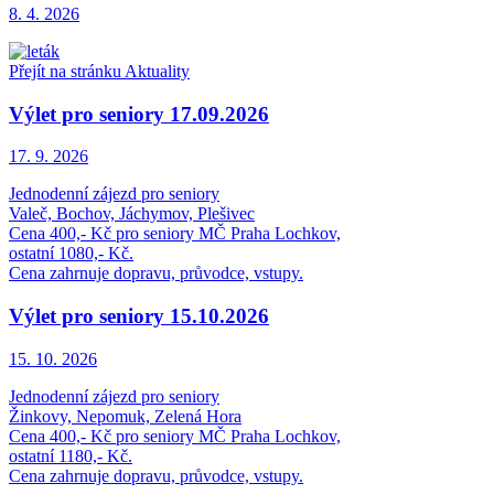
8. 4.
2026
Přejít na stránku Aktuality
Výlet pro seniory 17.09.2026
17. 9.
2026
Jednodenní zájezd pro seniory
Valeč, Bochov, Jáchymov, Plešivec
Cena 400,- Kč pro seniory MČ Praha Lochkov,
ostatní 1080,- Kč.
Cena zahrnuje dopravu, průvodce, vstupy.
Výlet pro seniory 15.10.2026
15. 10.
2026
Jednodenní zájezd pro seniory
Žinkovy, Nepomuk, Zelená Hora
Cena 400,- Kč pro seniory MČ Praha Lochkov,
ostatní 1180,- Kč.
Cena zahrnuje dopravu, průvodce, vstupy.