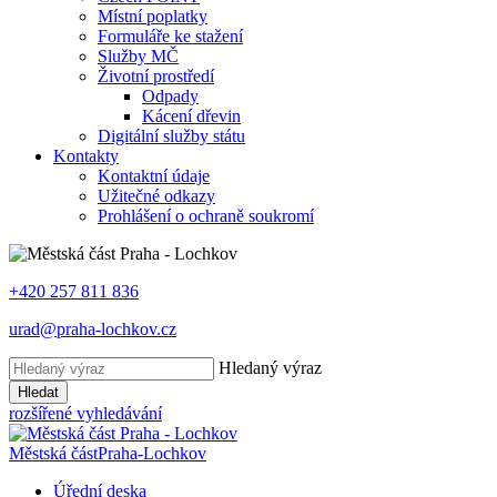
Místní poplatky
Formuláře ke stažení
Služby MČ
Životní prostředí
Odpady
Kácení dřevin
Digitální služby státu
Kontakty
Kontaktní údaje
Užitečné odkazy
Prohlášení o ochraně soukromí
+420 257 811 836
urad@praha-lochkov.cz
Hledaný výraz
Hledat
rozšířené vyhledávání
Městská část
Praha-Lochkov
Úřední deska