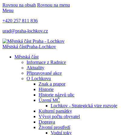
Rovnou na obsah
Rovnou na menu
Menu
+420 257 811 836
urad@praha-lochkov.cz
Městská část
Praha-Lochkov
Městská část
Informace z Radnice
Aktuality
Připravované akce
O Lochkovu
Znak a prapor
Historie
Historie názvů ulic
Území MČ
Lochkov - Strategická vize rozvoje
Kulturní památky
Vývoj počtu obyvatel
Doprava
Životní prostředí
Vodní toky