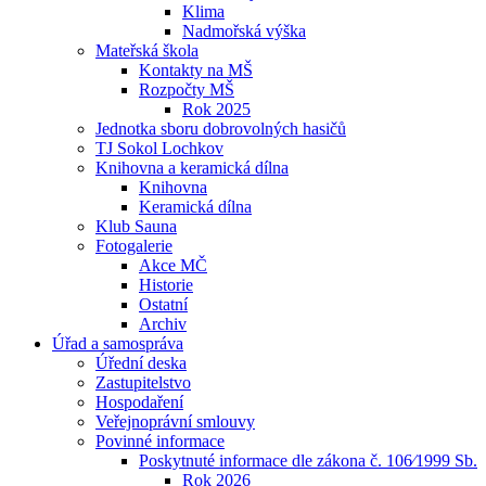
Klima
Nadmořská výška
Mateřská škola
Kontakty na MŠ
Rozpočty MŠ
Rok 2025
Jednotka sboru dobrovolných hasičů
TJ Sokol Lochkov
Knihovna a keramická dílna
Knihovna
Keramická dílna
Klub Sauna
Fotogalerie
Akce MČ
Historie
Ostatní
Archiv
Úřad a samospráva
Úřední deska
Zastupitelstvo
Hospodaření
Veřejnoprávní smlouvy
Povinné informace
Poskytnuté informace dle zákona č. 106⁄1999 Sb.
Rok 2026