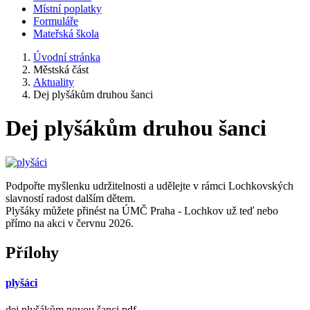
Místní poplatky
Formuláře
Mateřská škola
Úvodní stránka
Městská část
Aktuality
Dej plyšákům druhou šanci
Dej plyšákům druhou šanci
Podpořte myšlenku udržitelnosti a udělejte v rámci Lochkovských
slavností radost dalším dětem.
Plyšáky můžete přinést na ÚMČ Praha - Lochkov už teď nebo
přímo na akci v červnu 2026.
Přílohy
plyšáci
dej plyšákům novou šanci.pdf