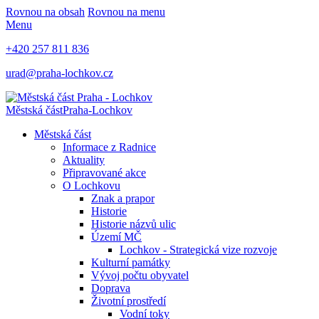
Rovnou na obsah
Rovnou na menu
Menu
+420 257 811 836
urad@praha-lochkov.cz
Městská část
Praha-Lochkov
Městská část
Informace z Radnice
Aktuality
Připravované akce
O Lochkovu
Znak a prapor
Historie
Historie názvů ulic
Území MČ
Lochkov - Strategická vize rozvoje
Kulturní památky
Vývoj počtu obyvatel
Doprava
Životní prostředí
Vodní toky