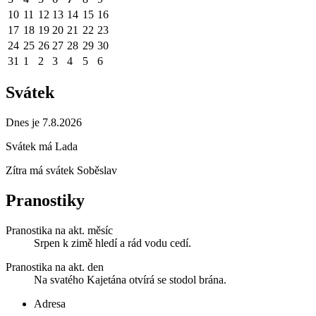
10
11
12
13
14
15
16
17
18
19
20
21
22
23
24
25
26
27
28
29
30
31
1
2
3
4
5
6
Svátek
Dnes je 7.8.2026
Svátek má
Lada
Zítra má svátek
Soběslav
Pranostiky
Pranostika na akt. měsíc
Srpen k zimě hledí a rád vodu cedí.
Pranostika na akt. den
Na svatého Kajetána otvírá se stodol brána.
Adresa