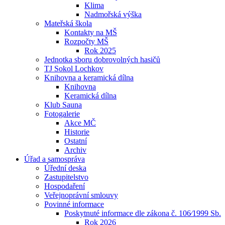
Klima
Nadmořská výška
Mateřská škola
Kontakty na MŠ
Rozpočty MŠ
Rok 2025
Jednotka sboru dobrovolných hasičů
TJ Sokol Lochkov
Knihovna a keramická dílna
Knihovna
Keramická dílna
Klub Sauna
Fotogalerie
Akce MČ
Historie
Ostatní
Archiv
Úřad a samospráva
Úřední deska
Zastupitelstvo
Hospodaření
Veřejnoprávní smlouvy
Povinné informace
Poskytnuté informace dle zákona č. 106⁄1999 Sb.
Rok 2026