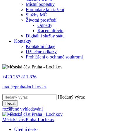
Místní poplatky
Formuláře ke stažení
Služby MČ
Životní prostředí
Odpady
Kácení dřevin
Digitální služby státu
Kontakty
Kontaktní údaje
Užitečné odkazy
Prohlášení o ochraně soukromí
+420 257 811 836
urad@praha-lochkov.cz
Hledaný výraz
Hledat
rozšířené vyhledávání
Městská část
Praha-Lochkov
Úřední deska