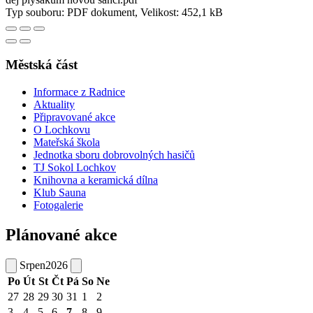
Typ souboru: PDF dokument, Velikost: 452,1 kB
Městská část
Informace z Radnice
Aktuality
Připravované akce
O Lochkovu
Mateřská škola
Jednotka sboru dobrovolných hasičů
TJ Sokol Lochkov
Knihovna a keramická dílna
Klub Sauna
Fotogalerie
Plánované akce
Srpen
2026
Po
Út
St
Čt
Pá
So
Ne
27
28
29
30
31
1
2
3
4
5
6
7
8
9